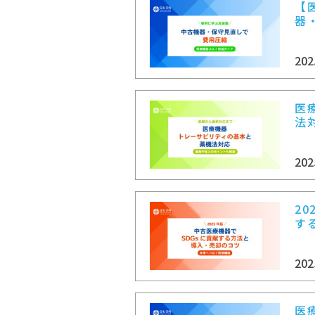
【
器
202
医
法
202
2
す
202
医