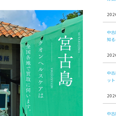
202
中古
知る
202
中古
ット
202
中古