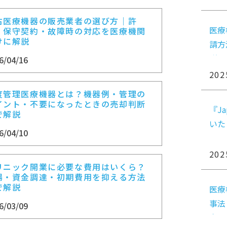
古医療機器の販売業者の選び方｜許
医療
・保守契約・故障時の対応を医療機関
けに解説
請方
説
6/04/16
202
度管理医療機器とは？機器例・管理の
イント・不要になったときの売却判断
『Ja
で解説
いた
6/04/10
202
リニック開業に必要な費用はいくら？
場・資金調達・初期費用を抑える方法
で解説
医療
事法
6/03/09
向け