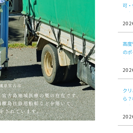
可・
関向
202
高度
のポ
判断
202
クリ
ら？
る方
202