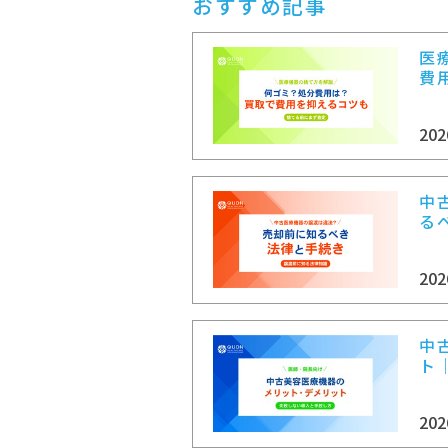
おすすめ記事
医
費
202
中
る
202
中
ト
202