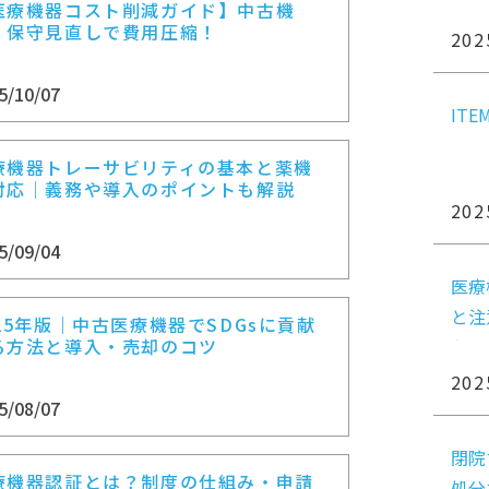
知ら
医療機器コスト削減ガイド】中古機
・保守見直しで費用圧縮！
202
5/10/07
IT
療機器トレーサビリティの基本と薬機
対応｜義務や導入のポイントも解説
202
5/09/04
医療
と注
025年版｜中古医療機器でSDGsに貢献
る方法と導入・売却のコツ
心！
202
5/08/07
閉院
療機器認証とは？制度の仕組み・申請
処分