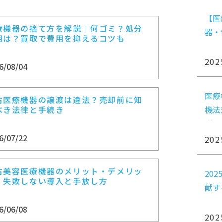
【医
療機器の捨て方を解説｜何ゴミ？処分
器・
用は？買取で費用を抑えるコツも
202
6/08/04
医療
古医療機器の譲渡は違法？売却前に知
べき法律と手続き
機法
説
6/07/22
202
古美容医療機器のメリット・デメリッ
20
｜失敗しない導入と手放し方
献す
6/06/08
202