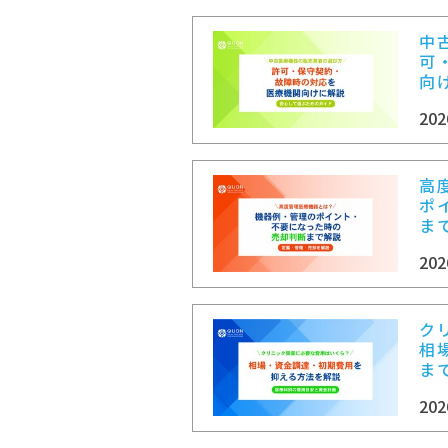
中
可
向
202
高
ポ
ま
202
ク
相
ま
202