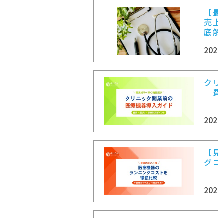
【
売
底
202
ク
｜
202
【
グ
202