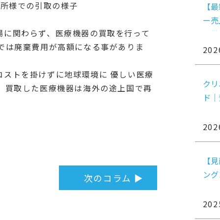
療所様での引取の様子
【最
ー売
場に関わらず、医療機器の買取を行って
を徹
分では廃棄費用が高額になる事がありま
202
コストを掛けずに地球環境に 優しい医療
クリ
。 買取した医療機器は海外の途上国で再
ド｜
202
【見
ング
次のコラム ▶
202