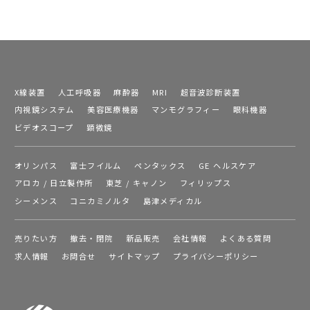
X線装置
人工呼吸器
麻酔器
MRI
超音波診断装置
内視鏡システム
美容医療機器
マンモグラフィー
眼科機器
ビデオスコープ
顕微鏡
オリンパス
富士フイルム
ペンタックス
GE ヘルスケア
アロカ / 日立製作所
東芝 / キャノン
フィリップス
シーメンス
コニカミノルタ
島津メディカル
売りたい方
撤去・閉院
新品販売
会社情報
よくある質問
求人情報
お問合せ
サイトマップ
プライバシーポリシー