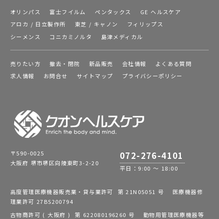
オリンパス
富士フイルム
ペンタックス
GE ヘルスケア
アロカ / 日立製作所
東芝 / キャノン
フィリップス
シーメンス
コニカミノルタ
島津メディカル
売りたい方
撤去・閉院
新品販売
会社情報
よくある質問
求人情報
お問合せ
サイトマップ
プライバシーポリシー
〒590-0025
072-276-4101
大阪府 堺市堺区向陵東町3-2-20
平日：9:00 ～ 18:00
高度管理医療機器販売業・貸与業許可 第 21N05051 号 医療機器修
理業許可 27BS200794
古物商許可 ( 大阪府 ) 第 622080196260 号 動物用管理医療機器等