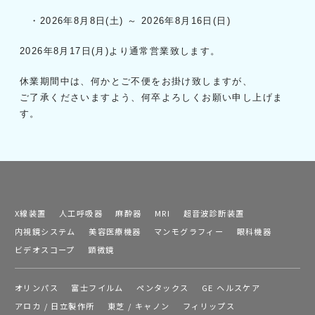
・2026年8月8日(土) ～ 2026年8月16日(日)
2026年8月17日(月)より通常営業致します。
休業期間中は、何かとご不便をお掛け致しますが、
ご了承くださいますよう、何卒よろしくお願い申し上げま
す。
X線装置
人工呼吸器
麻酔器
MRI
超音波診断装置
内視鏡システム
美容医療機器
マンモグラフィー
眼科機器
ビデオスコープ
顕微鏡
オリンパス
富士フイルム
ペンタックス
GE ヘルスケア
アロカ / 日立製作所
東芝 / キャノン
フィリップス