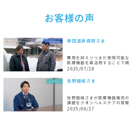
お客様の声
柳田温泉病院さま
費用を抑えつつまだ使用可能な
医療機器を再活用することで病
院の復旧を支援
2025/07/28
佐野器械さま
佐野器械さまが医療機器販売の
課題をクオンヘルスケアの買取
で解決
2025/06/27