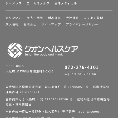
シーメンス
コニカミノルタ
島津メディカル
売りたい方
撤去・閉院
新品販売
会社情報
よくある質問
求人情報
お問合せ
サイトマップ
プライバシーポリシー
〒590-0025
072-276-4101
大阪府 堺市堺区向陵東町3-2-20
平日：9:00 ～ 18:00
高度管理医療機器販売業・貸与業許可 第 21N05051 号 医療機器修
理業許可 27BS200794
古物商許可 ( 大阪府 ) 第 622080196260 号 動物用管理医療機器等
販売・貸与業届出
全省庁統一資格一般競争（指名競争） 発行番号：200713000037