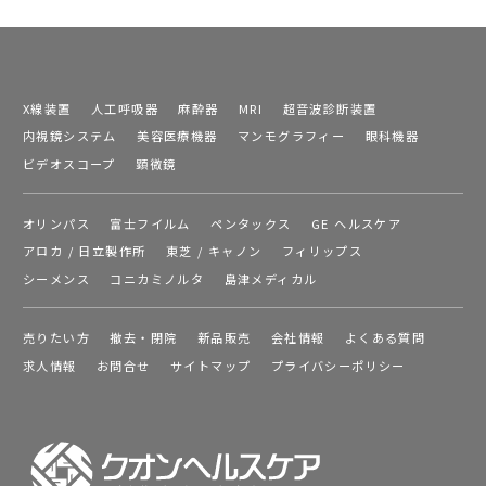
X線装置
人工呼吸器
麻酔器
MRI
超音波診断装置
内視鏡システム
美容医療機器
マンモグラフィー
眼科機器
ビデオスコープ
顕微鏡
オリンパス
富士フイルム
ペンタックス
GE ヘルスケア
アロカ / 日立製作所
東芝 / キャノン
フィリップス
シーメンス
コニカミノルタ
島津メディカル
売りたい方
撤去・閉院
新品販売
会社情報
よくある質問
求人情報
お問合せ
サイトマップ
プライバシーポリシー