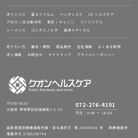
オリンパス
富士フイルム
ペンタックス
GE ヘルスケア
アロカ / 日立製作所
東芝 / キャノン
フィリップス
シーメンス
コニカミノルタ
島津メディカル
売りたい方
撤去・閉院
新品販売
会社情報
よくある質問
求人情報
お問合せ
サイトマップ
プライバシーポリシー
〒590-0025
072-276-4101
大阪府 堺市堺区向陵東町3-2-20
平日：9:00 ～ 18:00
高度管理医療機器販売業・貸与業許可 第 21N05051 号 医療機器修
理業許可 27BS200794