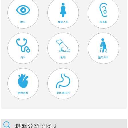
眼科
産婦人科
耳鼻科
内科
動物
整形外科
循環器科
消化器内科
機器分類で探す