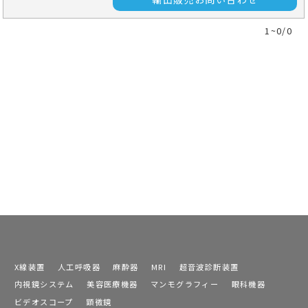
1~0/0
X線装置
人工呼吸器
麻酔器
MRI
超音波診断装置
内視鏡システム
美容医療機器
マンモグラフィー
眼科機器
ビデオスコープ
顕微鏡