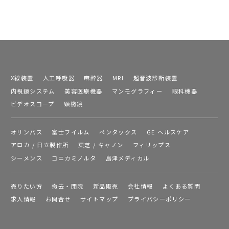
X線装置
人工呼吸器
麻酔器
MRI
超音波診断装置
内視鏡システム
美容医療機器
マンモグラフィー
眼科機器
ビデオスコープ
顕微鏡
オリンパス
富士フイルム
ペンタックス
GE ヘルスケア
アロカ / 日立製作所
東芝 / キャノン
フィリップス
シーメンス
コニカミノルタ
島津メディカル
売りたい方
撤去・閉院
新品販売
会社情報
よくある質問
求人情報
お問合せ
サイトマップ
プライバシーポリシー