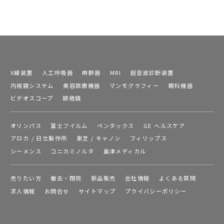
X線装置
人工呼吸器
麻酔器
MRI
超音波診断装置
内視鏡システム
美容医療機器
マンモグラフィー
眼科機器
ビデオスコープ
顕微鏡
オリンパス
富士フイルム
ペンタックス
GE ヘルスケア
アロカ / 日立製作所
東芝 / キャノン
フィリップス
シーメンス
コニカミノルタ
島津メディカル
売りたい方
撤去・閉院
新品販売
会社情報
よくある質問
求人情報
お問合せ
サイトマップ
プライバシーポリシー