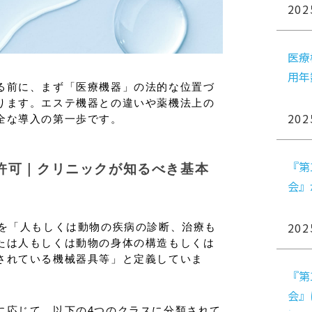
202
医療
用年
る前に、まず「医療機器」の法的な位置づ
ります。エステ機器との違いや薬機法上の
202
全な導入の第一歩です。
『第
許可｜クリニックが知るべき基本
会』
202
器を「人もしくは動物の疾病の診断、治療も
たは人もしくは動物の身体の構造もしくは
されている機械器具等」と定義していま
『第
会』
に応じて、以下の4つのクラスに分類されて