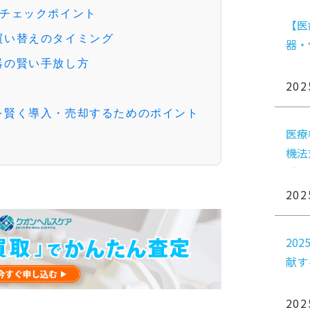
のチェックポイント
【医
買い替えのタイミング
器・
器の賢い手放し方
202
を賢く導入・売却するためのポイント
医療
機法
説
202
20
献す
202