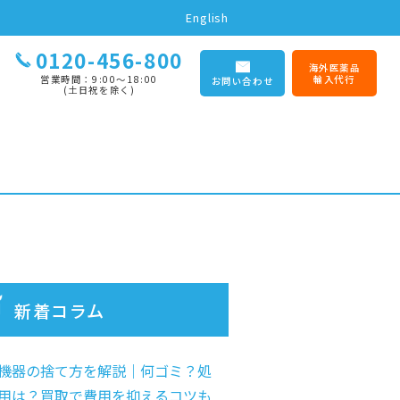
English
0120-456-800
海外医薬品
営業時間：9:00〜18:00
輸入代行
お問い合わせ
(土日祝を除く)
新着コラム
機器の捨て方を解説｜何ゴミ？処
用は？買取で費用を抑えるコツも