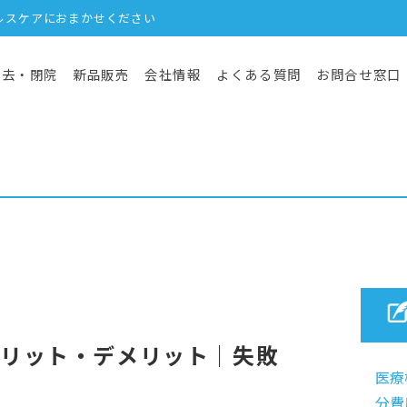
ルスケアにおまかせください
撤去・閉院
新品販売
会社情報
よくある質問
お問合せ窓口
メリット・デメリット｜失敗
医療
方
分費