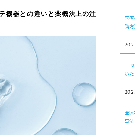
テ機器との違いと薬機法上の注
医療
請方
説
202
『Ja
いた
202
医療
事法
向け