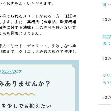
可・
いうお声をよくいただきます。
関向
を抑えられるメリットがある一方、保証や
202
します。また、
薬機法（医薬品、医療機器
保等に関する法律）
上の許可を持たない業
う点も見落とせません。
高度
のポ
導入メリット・デメリット、失敗しない業
判断
戦略まで、クリニック経営の視点で整理し
202
クリ
ら？
る方
202