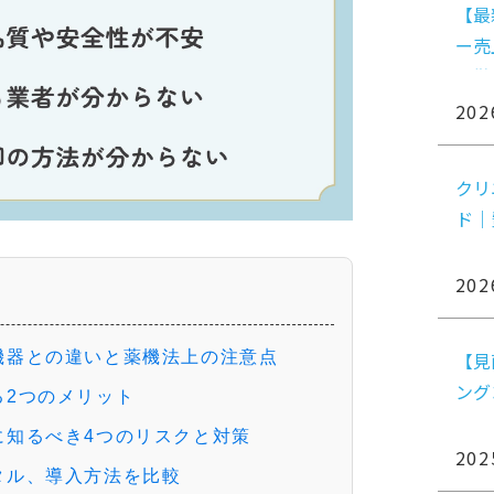
【最
ー売
を徹
202
クリ
ド｜
202
【見
機器との違いと薬機法上の注意点
ング
る2つのメリット
に知るべき4つのリスクと対策
202
タル、導入方法を比較