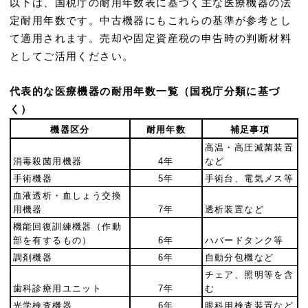
以下は、国税庁の耐用年数表に基づく主な医療機器の法
定耐用年数です。中古機器にもこれらの基準が参考とし
て適用されます。売却や固定資産税の申告時の判断材料
としてご活用ください。
代表的な医療機器の耐用年数一覧（国税庁分類に基づ
く）
機器区分
耐用年数
補足事項
高温・高圧滅菌装置
消毒殺菌用機器
4年
など
手術機器
5年
手術台、電気メス等
血液透析・血しょう交換
用機器
7年
透析装置など
機能回復訓練機器（作動
部を有するもの）
6年
ハバードタンク等
調剤機器
6年
自動分包機など
チェア、照明等を含
歯科診療用ユニット
7年
む
光学検査機器
6年
眼科用検査装置など