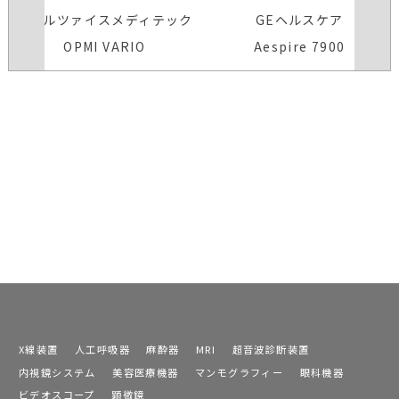
カールツァイスメディテック
GEヘルスケア
OPMI VARIO
Aespire 7900
X線装置
人工呼吸器
麻酔器
MRI
超音波診断装置
内視鏡システム
美容医療機器
マンモグラフィー
眼科機器
ビデオスコープ
顕微鏡