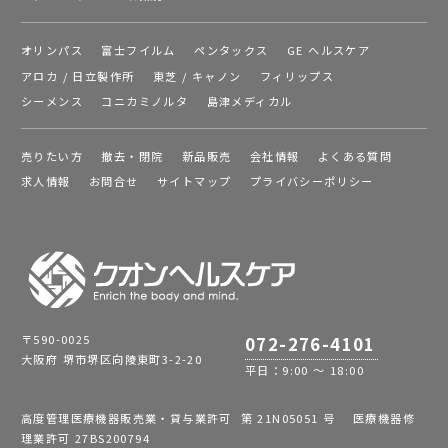
オリンパス
富士フイルム
ペンタックス
GE ヘルスケア
アロカ / 日立製作所
東芝 / キャノン
フィリップス
シーメンス
コニカミノルタ
島津メディカル
売りたい方
撤去・閉院
新品販売
会社情報
よくある質問
求人情報
お問合せ
サイトマップ
プライバシーポリシー
〒590-0025
072-276-4101
大阪府 堺市堺区向陵東町3-2-20
平日：9:00 ～ 18:00
高度管理医療機器販売業・貸与業許可 第 21N05051 号 医療機器修
理業許可 27BS200794