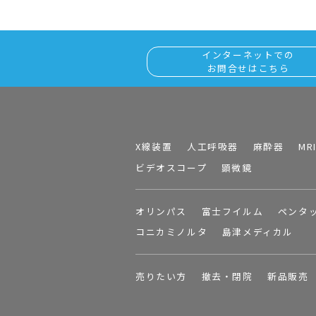
インターネットでの
お問合せはこちら
X線装置
人工呼吸器
麻酔器
MR
ビデオスコープ
顕微鏡
オリンパス
富士フイルム
ペンタ
コニカミノルタ
島津メディカル
売りたい方
撤去・閉院
新品販売