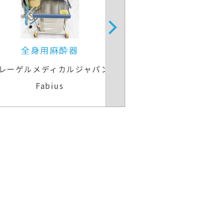
全身用麻酔器
手術用顕
レーゲルメディカルジャパン
カールツァイス
Fabius
OPMI PEN