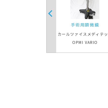
術用顕微鏡
手術用顕微鏡
イクロシステムズ
カールツァイスメディテ
ILD M695
OPMI VARIO