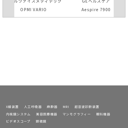
カールツァイスメディテック
GEヘルスケア
OPMI VARIO
Aespire 7900
X線装置
人工呼吸器
麻酔器
MRI
超音波診断装置
内視鏡システム
美容医療機器
マンモグラフィー
眼科機器
ビデオスコープ
顕微鏡