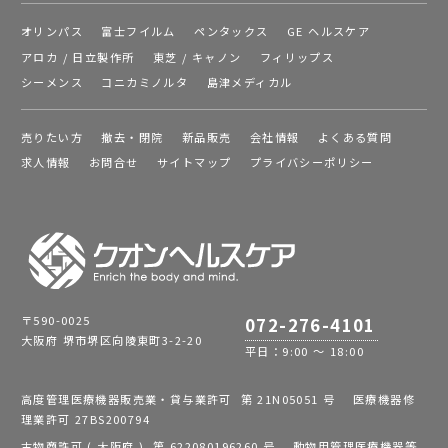
オリンパス
富士フイルム
ペンタックス
GE ヘルスケア
アロカ / 日立製作所
東芝 / キャノン
フィリップス
シーメンス
コニカミノルタ
島津メディカル
売りたい方
撤去・閉院
新品販売
会社情報
よくある質問
求人情報
お問合せ
サイトマップ
プライバシーポリシー
〒590-0025
072-276-4101
大阪府 堺市堺区向陵東町3-2-20
平日：9:00 ～ 18:00
高度管理医療機器販売業・貸与業許可 第 21N05051 号 医療機器修
理業許可 27BS200794
古物商許可 ( 大阪府 ) 第 622080196260 号 動物用管理医療機器等