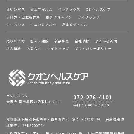
オリンパス
富士フイルム
ペンタックス
GE ヘルスケア
アロカ / 日立製作所
東芝 / キャノン
フィリップス
シーメンス
コニカミノルタ
島津メディカル
売りたい方
撤去・閉院
新品販売
会社情報
よくある質問
求人情報
お問合せ
サイトマップ
プライバシーポリシー
〒590-0025
072-276-4101
大阪府 堺市堺区向陵東町3-2-20
平日：9:00 ～ 18:00
高度管理医療機器販売業・貸与業許可 第 21N05051 号 医療機器修
理業許可 27BS200794
古物商許可 ( 大阪府 ) 第 622080196260 号 動物用管理医療機器等