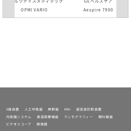
カールツァイスメディテック
GEヘルスケア
OPMI VARIO
Aespire 7900
X線装置
人工呼吸器
麻酔器
MRI
超音波診断装置
内視鏡システム
美容医療機器
マンモグラフィー
眼科機器
ビデオスコープ
顕微鏡