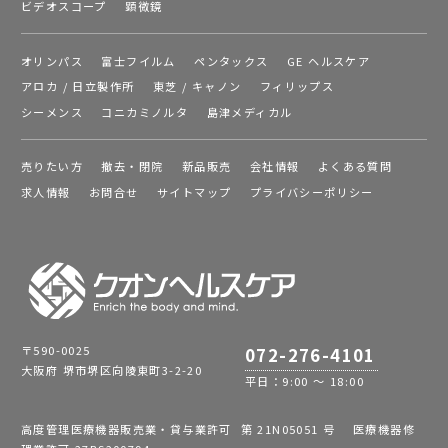
ビデオスコープ
顕微鏡
オリンパス
富士フイルム
ペンタックス
GE ヘルスケア
アロカ / 日立製作所
東芝 / キャノン
フィリップス
シーメンス
コニカミノルタ
島津メディカル
売りたい方
撤去・閉院
新品販売
会社情報
よくある質問
求人情報
お問合せ
サイトマップ
プライバシーポリシー
〒590-0025
072-276-4101
大阪府 堺市堺区向陵東町3-2-20
平日：9:00 ～ 18:00
高度管理医療機器販売業・貸与業許可 第 21N05051 号 医療機器修