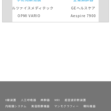
カールツァイスメディテック
GEヘルスケア
OPMI VARIO
Aespire 7900
X線装置
人工呼吸器
麻酔器
MRI
超音波診断装置
内視鏡システム
美容医療機器
マンモグラフィー
眼科機器