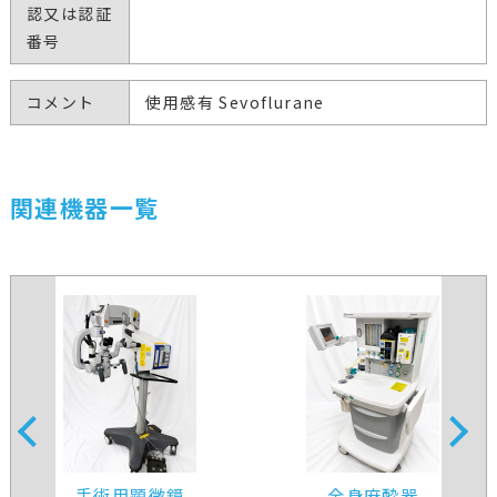
認又は認証
番号
コメント
使用感有 Sevoflurane
関連機器一覧
手術用顕微鏡
全身麻酔器