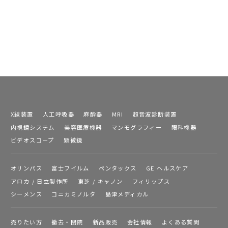
X線装置
人工呼吸器
麻酔器
MRI
超音波診断装置
内視鏡システム
美容医療機器
マンモグラフィー
眼科機器
ビデオスコープ
顕微鏡
オリンパス
富士フイルム
ペンタックス
GE ヘルスケア
アロカ / 日立製作所
東芝 / キャノン
フィリップス
シーメンス
コニカミノルタ
島津メディカル
売りたい方
撤去・閉院
新品販売
会社情報
よくある質問