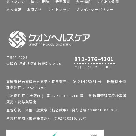
売りたい方
撤去・閉院
新品販売
会社情報
よくある質問
求人情報
お問合せ
サイトマップ
プライバシーポリシー
〒590-0025
072-276-4101
大阪府 堺市堺区向陵東町3-2-20
平日：9:00 ～ 18:00
高度管理医療機器販売業・貸与業許可 第 21N05051 号 医療機器修
理業許可 27BS200794
古物商許可 ( 大阪府 ) 第 622080196260 号 動物用管理医療機器等
販売・貸与業届出
全省庁統一資格一般競争（指名競争） 発行番号：200713000037
産業廃棄物収集運搬業許可 第02700216380号