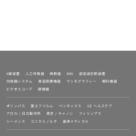
X線装置
人工呼吸器
麻酔器
MRI
超音波診断装置
内視鏡システム
美容医療機器
マンモグラフィー
眼科機器
ビデオスコープ
顕微鏡
オリンパス
富士フイルム
ペンタックス
GE ヘルスケア
アロカ / 日立製作所
東芝 / キャノン
フィリップス
シーメンス
コニカミノルタ
島津メディカル