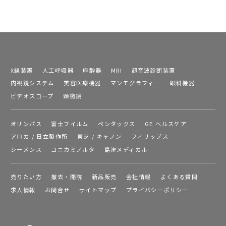
X線装置
人工呼吸器
麻酔器
MRI
超音波診断装置
内視鏡システム
美容医療機器
マンモグラフィー
眼科機器
ビデオスコープ
顕微鏡
オリンパス
富士フイルム
ペンタックス
GE ヘルスケア
アロカ / 日立製作所
東芝 / キャノン
フィリップス
シーメンス
コニカミノルタ
島津メディカル
売りたい方
撤去・閉院
新品販売
会社情報
よくある質問
求人情報
お問合せ
サイトマップ
プライバシーポリシー