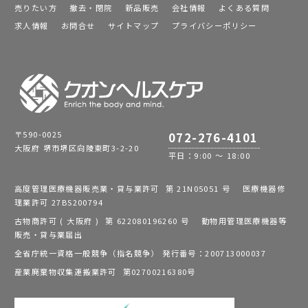
売りたい方
撤去・閉院
新品販売
会社情報
よくある質問
求人情報
お問合せ
サイトマップ
プライバシーポリシー
〒590-0025
072-276-4101
大阪府 堺市堺区向陵東町3-2-20
平日：9:00 ～ 18:00
高度管理医療機器販売業・貸与業許可 第 21N05051 号 医療機器修
理業許可 27BS200794
古物商許可 ( 大阪府 ) 第 622080196260 号 動物用管理医療機器等
販売・貸与業届出
全省庁統一資格一般競争（指名競争） 発行番号：200713000037
産業廃棄物収集運搬業許可 第02700216380号