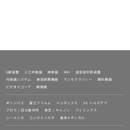
X線装置
人工呼吸器
麻酔器
MRI
超音波診断装置
内視鏡システム
美容医療機器
マンモグラフィー
眼科機器
ビデオスコープ
顕微鏡
オリンパス
富士フイルム
ペンタックス
GE ヘルスケア
アロカ / 日立製作所
東芝 / キャノン
フィリップス
シーメンス
コニカミノルタ
島津メディカル