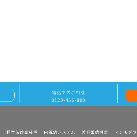
電話でのご相談
0120-456-800
I
超音波診断装置
内視鏡システム
美容医療機器
マンモグ