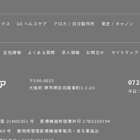
ックス
GE ヘルスケア
アロカ / 日立製作所
東芝 / キャノン
会社情報
よくある質問
求人情報
お問合せ
サイトマップ
〒590-0025
072
大阪府 堺市堺区向陵東町3-2-20
平日：9
1N05051 号 医療機器修理業許可 27BS200794
0196260 号 動物用管理医療機器等販売・貸与業届出