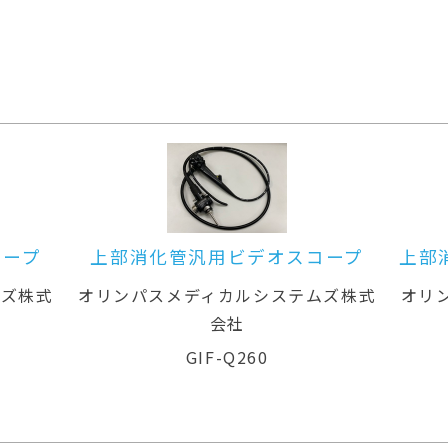
コープ
上部消化管汎用ビデオスコープ(径
上
鼻対応)
ムズ株式
オリンパスメディカルシステムズ株式
オリ
会社
GIF-XP260N