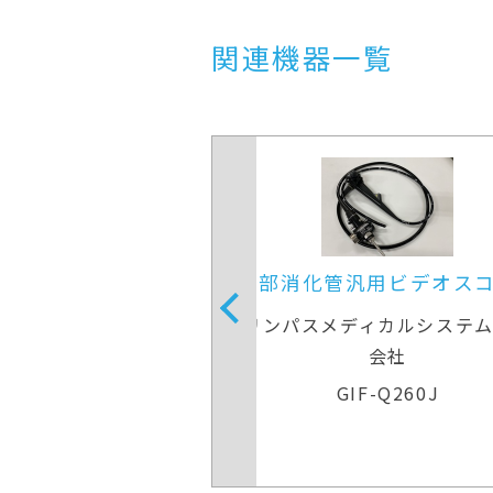
関連機器一覧
汎用ビデオスコープ
上部消化管汎用ビデオス
ディカルシステムズ株式
オリンパスメディカルシステ
会社
会社
IF-Q260J
GIF-Q260