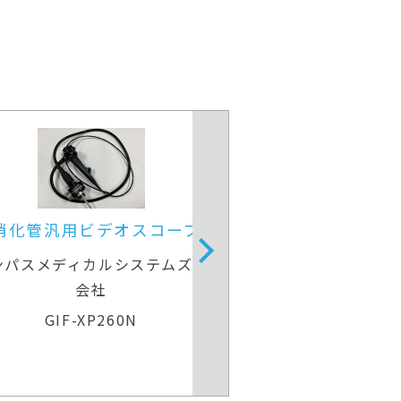
部消化管汎用ビデオスコープ
上部消化管汎用ビ
ンパスメディカルシステムズ株式
オリンパスメディカ
会社
会社
GIF-H260
GIF-H2