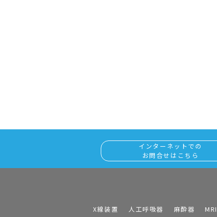
インターネットでの
お問合せはこちら
X線装置
人工呼吸器
麻酔器
MR