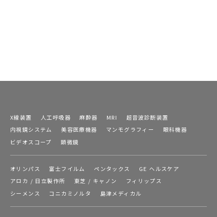
X線装置
人工呼吸器
麻酔器
MRI
超音波診断装置
内視鏡システム
美容医療機器
マンモグラフィー
眼科機器
ビデオスコープ
顕微鏡
オリンパス
富士フイルム
ペンタックス
GE ヘルスケア
アロカ / 日立製作所
東芝 / キャノン
フィリップス
シーメンス
コニカミノルタ
島津メディカル