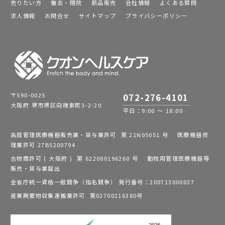
売りたい方
撤去・閉院
新品販売
会社情報
よくある質問
求人情報
お問合せ
サイトマップ
プライバシーポリシー
〒590-0025
072-276-4101
大阪府 堺市堺区向陵東町3-2-20
平日：9:00 ～ 18:00
高度管理医療機器販売業・貸与業許可 第 21N05051 号 医療機器修
理業許可 27BS200794
古物商許可 ( 大阪府 ) 第 622080196260 号 動物用管理医療機器等
販売・貸与業届出
全省庁統一資格一般競争（指名競争） 発行番号：200713000037
産業廃棄物収集運搬業許可 第02700216380号