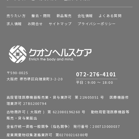
売りたい方
撤去・閉院
新品販売
会社情報
よくある質問
求人情報
お問合せ
サイトマップ
プライバシーポリシー
〒590-0025
072-276-4101
大阪府 堺市堺区向陵東町3-2-20
平日：9:00 ～ 18:00
高度管理医療機器販売業・貸与業許可 第 21N05051 号 医療機器修
理業許可 27BS200794
古物商許可 ( 大阪府 ) 第 622080196260 号 動物用管理医療機器等
販売・貸与業届出
全省庁統一資格一般競争（指名競争） 発行番号：200713000037
産業廃棄物収集運搬業許可 第02700216380号