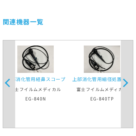
関連機器一覧
上部消化管用経鼻スコープ
上部消化管用細径処置スコ
ープ
富士フイルムメディカル
富士フイルムメディカル
EG-840N
EG-840TP