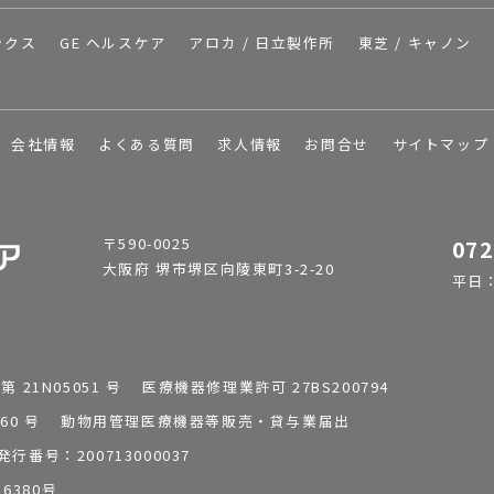
ックス
GE ヘルスケア
アロカ / 日立製作所
東芝 / キャノン
会社情報
よくある質問
求人情報
お問合せ
サイトマップ
〒590-0025
072
大阪府 堺市堺区向陵東町3-2-20
平日：9
1N05051 号 医療機器修理業許可 27BS200794
0196260 号 動物用管理医療機器等販売・貸与業届出
番号：200713000037
6380号