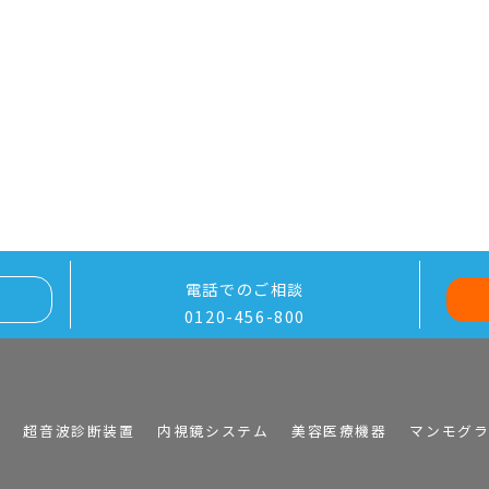
電話でのご相談
0120-456-800
I
超音波診断装置
内視鏡システム
美容医療機器
マンモグ