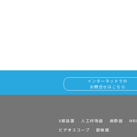
インターネットでの
お問合せはこちら
X線装置
人工呼吸器
麻酔器
MR
ビデオスコープ
顕微鏡