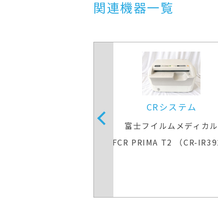
関連機器一覧
Rシステム
CRシステム
イルムメディカル
富士フイルムメディカ
A T2 （CR-IR392）
FCR PRIMA T2 （CR-IR3