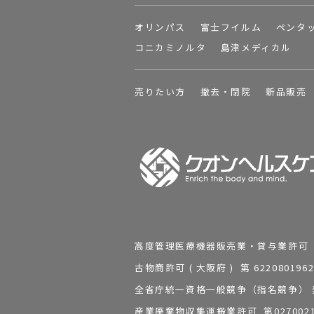
オリンパス
富士フイルム
ペンタ
コニカミノルタ
島津メディカル
売りたい方
撤去・閉院
新品販売
高度管理医療機器販売業・貸与業許可 第 2
古物商許可 ( 大阪府 ) 第 62208
全省庁統一資格一般競争（指名競争） 発行
産業廃棄物収集運搬業許可 第0270021