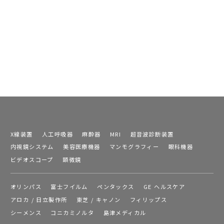
X線装置
人工呼吸器
麻酔器
MRI
超音波診断装置
内視鏡システム
美容医療機器
マンモグラフィー
眼科機器
ビデオスコープ
顕微鏡
オリンパス
富士フイルム
ペンタックス
GE ヘルスケア
アロカ / 日立製作所
東芝 / キャノン
フィリップス
シーメンス
コニカミノルタ
島津メディカル