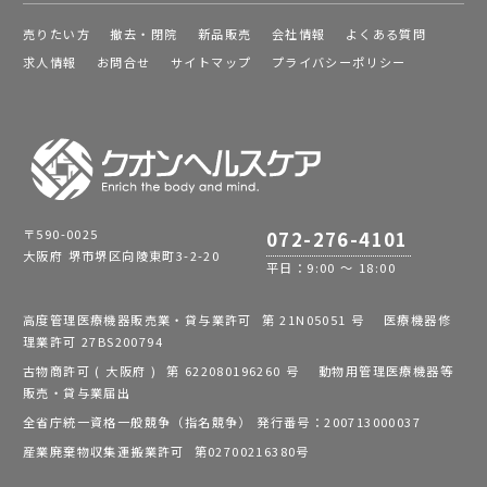
売りたい方
撤去・閉院
新品販売
会社情報
よくある質問
求人情報
お問合せ
サイトマップ
プライバシーポリシー
〒590-0025
072-276-4101
大阪府 堺市堺区向陵東町3-2-20
平日：9:00 ～ 18:00
高度管理医療機器販売業・貸与業許可 第 21N05051 号 医療機器修
理業許可 27BS200794
古物商許可 ( 大阪府 ) 第 622080196260 号 動物用管理医療機器等
販売・貸与業届出
全省庁統一資格一般競争（指名競争） 発行番号：200713000037
産業廃棄物収集運搬業許可 第02700216380号