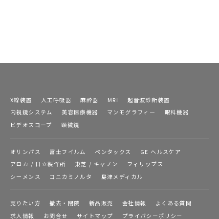
X線装置
人工呼吸器
麻酔器
MRI
超音波診断装置
内視鏡システム
美容医療機器
マンモグラフィー
眼科機器
ビデオスコープ
顕微鏡
オリンパス
富士フイルム
ペンタックス
GE ヘルスケア
アロカ / 日立製作所
東芝 / キャノン
フィリップス
シーメンス
コニカミノルタ
島津メディカル
売りたい方
撤去・閉院
新品販売
会社情報
よくある質問
求人情報
お問合せ
サイトマップ
プライバシーポリシー