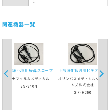
し
関連機器一覧
上部消化管用経鼻スコープ
上部消化管汎用ビデオスコ
ープ
富士フイルムメディカル
オリンパスメディカルシステ
ムズ株式会社
EG-840N
GIF-H260