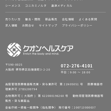
シーメンス
コニカミノルタ
島津メディカル
売りたい方
撤去・閉院
新品販売
会社情報
よくある質問
求人情報
お問合せ
サイトマップ
プライバシーポリシー
〒590-0025
072-276-4101
大阪府 堺市堺区向陵東町3-2-20
平日：9:00 ～ 18:00
高度管理医療機器販売業・貸与業許可 第 21N05051 号 医療機器修
理業許可 27BS200794
古物商許可 ( 大阪府 ) 第 622080196260 号 動物用管理医療機器等
販売・貸与業届出
全省庁統一資格一般競争（指名競争） 発行番号：200713000037