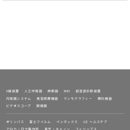
X線装置
人工呼吸器
麻酔器
MRI
超音波診断装置
内視鏡システム
美容医療機器
マンモグラフィー
眼科機器
ビデオスコープ
顕微鏡
オリンパス
富士フイルム
ペンタックス
GE ヘルスケア
アロカ / 日立製作所
東芝 / キャノン
フィリップス