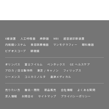
X線装置
人工呼吸器
麻酔器
MRI
超音波診断装置
内視鏡システム
美容医療機器
マンモグラフィー
眼科機器
ビデオスコープ
顕微鏡
オリンパス
富士フイルム
ペンタックス
GE ヘルスケア
アロカ / 日立製作所
東芝 / キャノン
フィリップス
シーメンス
コニカミノルタ
島津メディカル
売りたい方
撤去・閉院
新品販売
会社情報
よくある質問
求人情報
お問合せ
サイトマップ
プライバシーポリシー