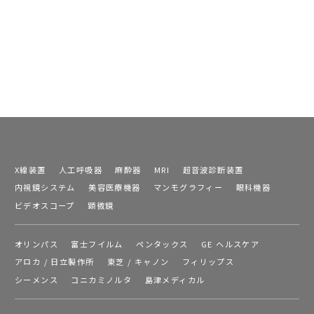
X線装置
人工呼吸器
麻酔器
MRI
超音波診断装置
内視鏡システム
美容医療機器
マンモグラフィー
眼科機器
ビデオスコープ
顕微鏡
オリンパス
富士フイルム
ペンタックス
GE ヘルスケア
アロカ / 日立製作所
東芝 / キャノン
フィリップス
シーメンス
コニカミノルタ
島津メディカル