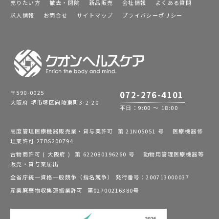
売りたい方
撤去・閉院
新品販売
会社情報
よくある質問
求人情報
お問合せ
サイトマップ
プライバシーポリシー
〒590-0025
072-276-4101
大阪府 堺市堺区向陵東町3-2-20
平日：9:00 ～ 18:00
高度管理医療機器販売業・貸与業許可 第 21N05051 号 医療機器修
理業許可 27BS200794
古物商許可 ( 大阪府 ) 第 622080196260 号 動物用管理医療機器等
販売・貸与業届出
全省庁統一資格一般競争（指名競争） 発行番号：200713000037
産業廃棄物収集運搬業許可 第02700216380号