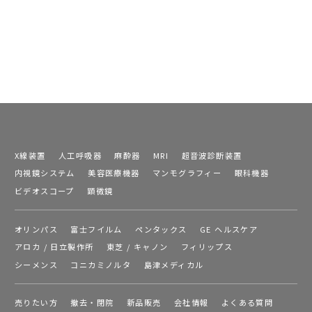
X線装置
人工呼吸器
麻酔器
MRI
超音波診断装置
内視鏡システム
美容医療機器
マンモグラフィー
眼科機器
ビデオスコープ
顕微鏡
オリンパス
富士フイルム
ペンタックス
GE ヘルスケア
アロカ / 日立製作所
東芝 / キャノン
フィリップス
シーメンス
コニカミノルタ
島津メディカル
売りたい方
撤去・閉院
新品販売
会社情報
よくある質問