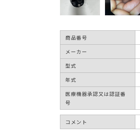
商品番号
メーカー
型式
年式
医療機器承認又は認証番
号
コメント