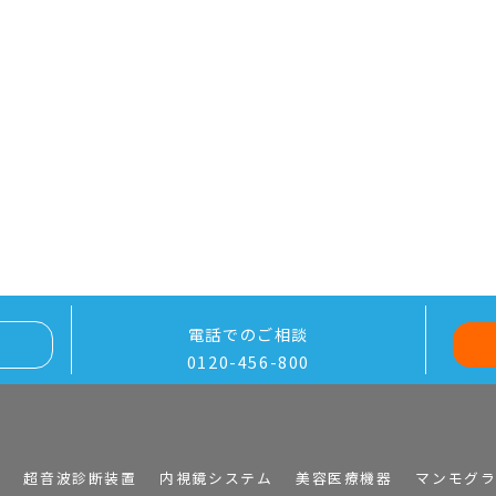
電話でのご相談
0120-456-800
I
超音波診断装置
内視鏡システム
美容医療機器
マンモグ