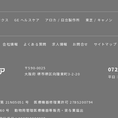
ックス
GE ヘルスケア
アロカ / 日立製作所
東芝 / キャノン
会社情報
よくある質問
求人情報
お問合せ
サイトマップ
〒590-0025
072
大阪府 堺市堺区向陵東町3-2-20
平日：9
1N05051 号 医療機器修理業許可 27BS200794
0196260 号 動物用管理医療機器等販売・貸与業届出