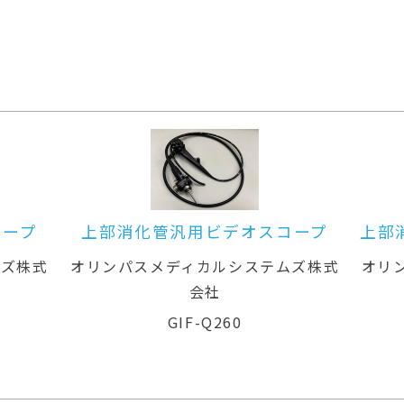
スコープ
上部消化管汎用ビデオスコープ(径
鼻対応)
テムズ株式
オリンパスメディカルシステムズ株式
オ
会社
GIF-XP260N