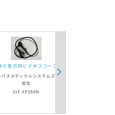
上部消化管汎用ビデオスコープ
上部消化管汎
リンパスメディカルシステムズ株式
オリンパスメディ
会社
GIF-H260
GIF-