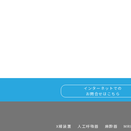
インターネットでの
お問合せはこちら
X線装置
人工呼吸器
麻酔器
MR