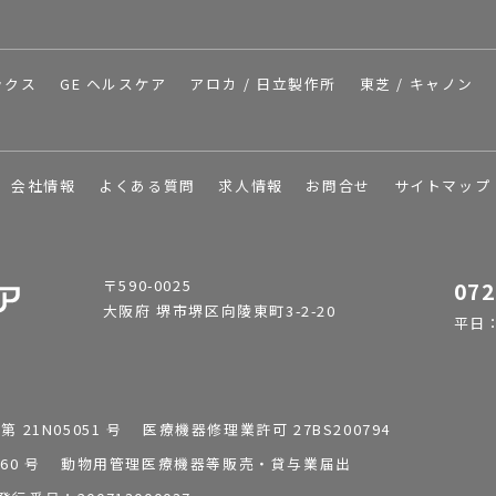
ックス
GE ヘルスケア
アロカ / 日立製作所
東芝 / キャノン
会社情報
よくある質問
求人情報
お問合せ
サイトマップ
〒590-0025
072
大阪府 堺市堺区向陵東町3-2-20
平日：9
1N05051 号 医療機器修理業許可 27BS200794
0196260 号 動物用管理医療機器等販売・貸与業届出