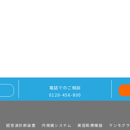
電話でのご相談
0120-456-800
I
超音波診断装置
内視鏡システム
美容医療機器
マンモグ