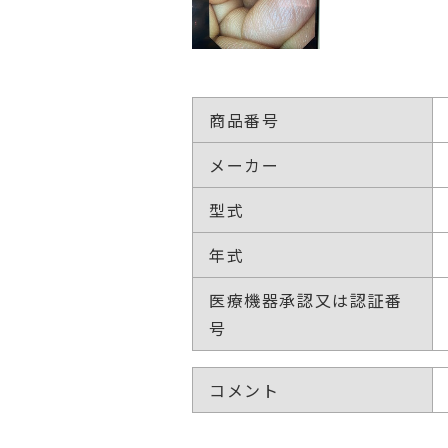
商品番号
メーカー
型式
年式
医療機器承認又は認証番
号
コメント