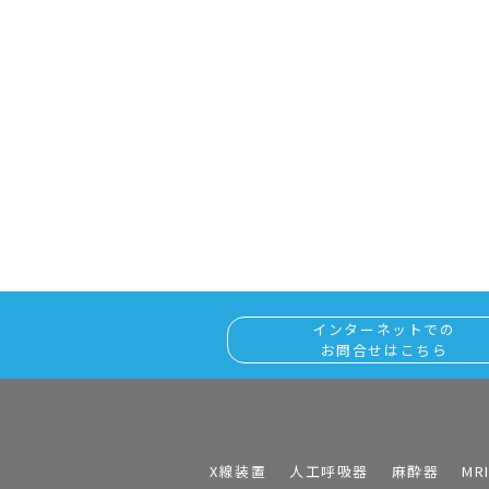
インターネットでの
お問合せはこちら
X線装置
人工呼吸器
麻酔器
MR