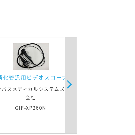
上部消化管汎用ビデオスコープ
上部消化管汎
リンパスメディカルシステムズ株式
オリンパスメディ
会社
GIF-H260
GIF-