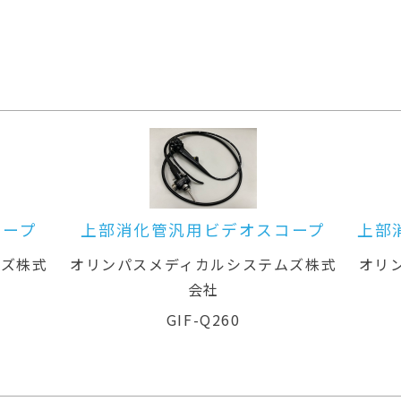
スコープ
上部消化管汎用ビデオスコープ(径
鼻対応)
テムズ株式
オリンパスメディカルシステムズ株式
オ
会社
GIF-XP260N