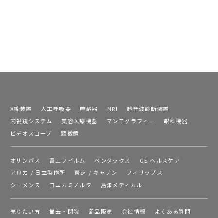
X線装置
人工呼吸器
麻酔器
MRI
超音波診断装置
内視鏡システム
美容医療機器
マンモグラフィー
眼科機器
ビデオスコープ
顕微鏡
オリンパス
富士フイルム
ペンタックス
GE ヘルスケア
アロカ / 日立製作所
東芝 / キャノン
フィリップス
シーメンス
コニカミノルタ
島津メディカル
売りたい方
撤去・閉院
新品販売
会社情報
よくある質問