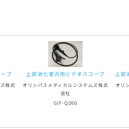
スコープ
上部消化管汎用ビデオスコープ(径
鼻対応)
テムズ株式
オリンパスメディカルシステムズ株式
オ
会社
GIF-XP260N