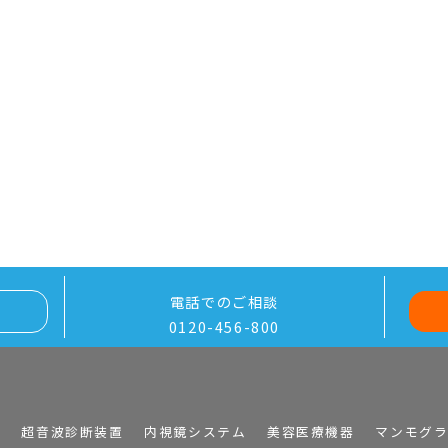
電話でのご相談
0120-456-800
I
超音波診断装置
内視鏡システム
美容医療機器
マンモグ