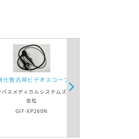
上部消化管汎用ビデオスコープ
上部消化管汎
リンパスメディカルシステムズ株式
オリンパスメディ
会社
GIF-H260
GIF-