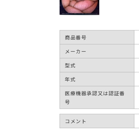
商品番号
メーカー
型式
年式
医療機器承認又は認証番
号
コメント