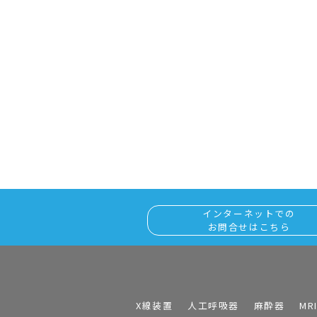
インターネットでの
お問合せはこちら
X線装置
人工呼吸器
麻酔器
MR