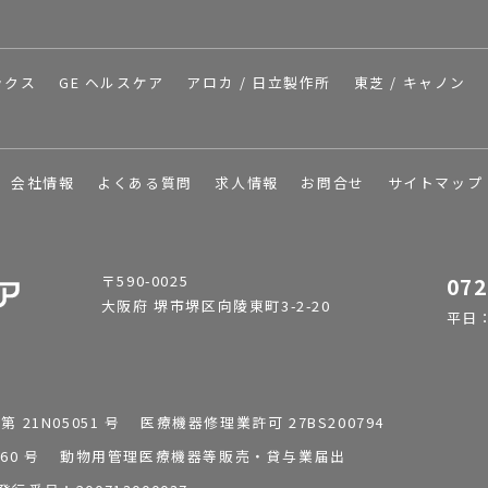
ックス
GE ヘルスケア
アロカ / 日立製作所
東芝 / キャノン
会社情報
よくある質問
求人情報
お問合せ
サイトマップ
〒590-0025
072
大阪府 堺市堺区向陵東町3-2-20
平日：9
1N05051 号 医療機器修理業許可 27BS200794
0196260 号 動物用管理医療機器等販売・貸与業届出