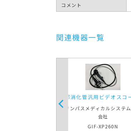
コメント
関連機器一覧
用ビデオスコープ(径
上部消化管汎用ビデオス
鼻対応)
ディカルシステムズ株式
オリンパスメディカルシステ
会社
会社
IF-XP260N
GIF-H260