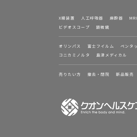
X線装置
人工呼吸器
麻酔器
MR
ビデオスコープ
顕微鏡
オリンパス
富士フイルム
ペンタ
コニカミノルタ
島津メディカル
売りたい方
撤去・閉院
新品販売