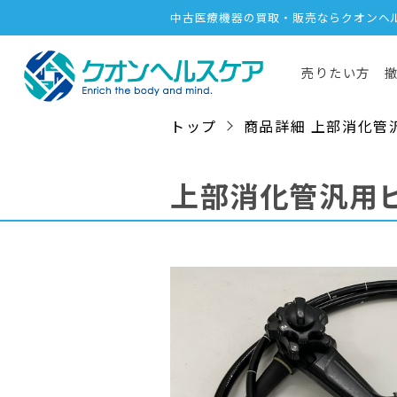
中古医療機器の買取・販売ならクオンヘ
売りたい方
トップ
商品詳細 上部消化管汎用ビ
上部消化管汎用