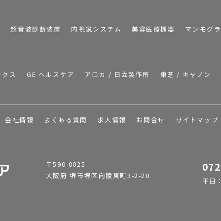
I
超音波診断装置
内視鏡システム
美容医療機器
マンモグ
ックス
GE ヘルスケア
アロカ / 日立製作所
東芝 / キャノン
会社情報
よくある質問
求人情報
お問合せ
サイトマップ
〒590-0025
072
大阪府 堺市堺区向陵東町3-2-20
平日：9