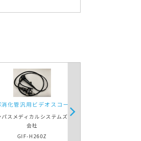
上部消化管用経鼻スコープ
上部消化管汎用
富士フイルムメディカル
オリンパスメディカ
会
EG-840N
GIF-H