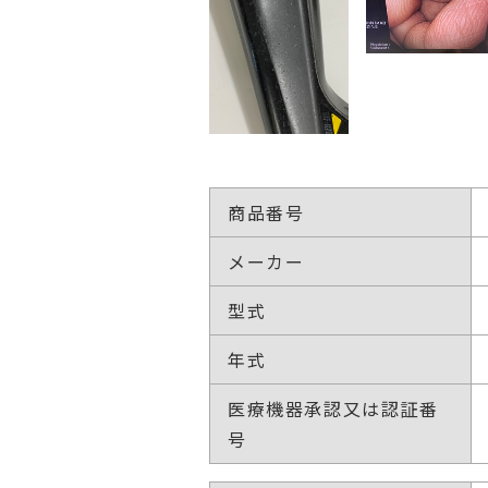
商品番号
メーカー
型式
年式
医療機器承認又は認証番
号