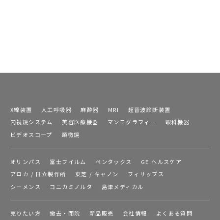
X線装置
人工呼吸器
麻酔器
MRI
超音波診断装置
内視鏡システム
美容医療機器
マンモグラフィー
眼科機器
ビデオスコープ
顕微鏡
オリンパス
富士フイルム
ペンタックス
GE ヘルスケア
アロカ / 日立製作所
東芝 / キャノン
フィリップス
シーメンス
コニカミノルタ
島津メディカル
売りたい方
撤去・閉院
新品販売
会社情報
よくある質問