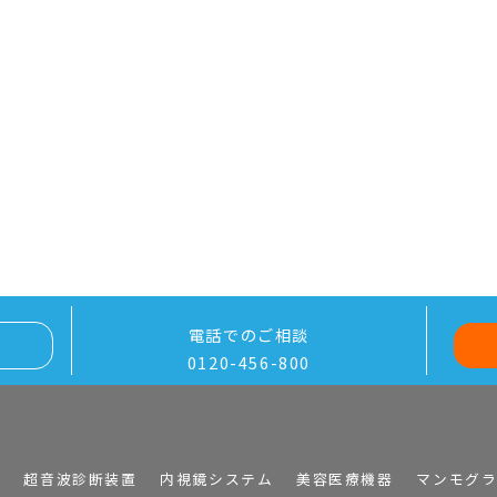
電話でのご相談
0120-456-800
I
超音波診断装置
内視鏡システム
美容医療機器
マンモグ