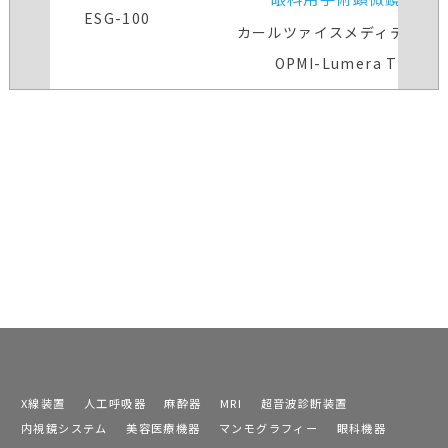
ESG-100
カールツァイスメディテック
OPMI-Lumera T
X線装置
人工呼吸器
麻酔器
MRI
超音波診断装置
内視鏡システム
美容医療機器
マンモグラフィー
眼科機器