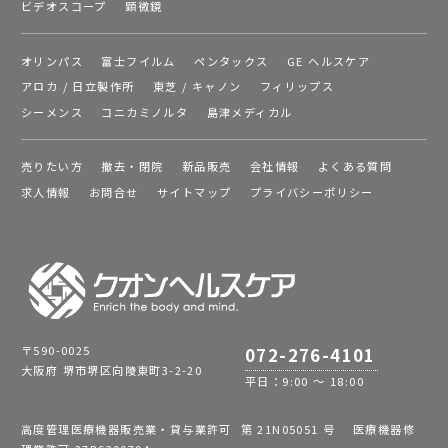
ビデオスコープ
顕微鏡
オリンパス
富士フイルム
ペンタックス
GE ヘルスケア
アロカ / 日立製作所
東芝 / キャノン
フィリップス
シーメンス
コニカミノルタ
島津メディカル
売りたい方
撤去・閉院
新品販売
会社情報
よくある質問
求人情報
お問合せ
サイトマップ
プライバシーポリシー
〒590-0025
072-276-4101
大阪府 堺市堺区向陵東町3-2-20
平日：9:00 ～ 18:00
高度管理医療機器販売業・貸与業許可 第 21N05051 号 医療機器修