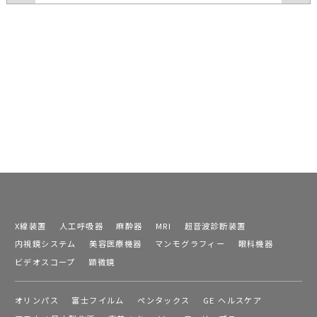
X線装置
人工呼吸器
麻酔器
MRI
超音波診断装置
内視鏡システム
美容医療機器
マンモグラフィー
眼科機器
ビデオスコープ
顕微鏡
オリンパス
富士フイルム
ペンタックス
GE ヘルスケア