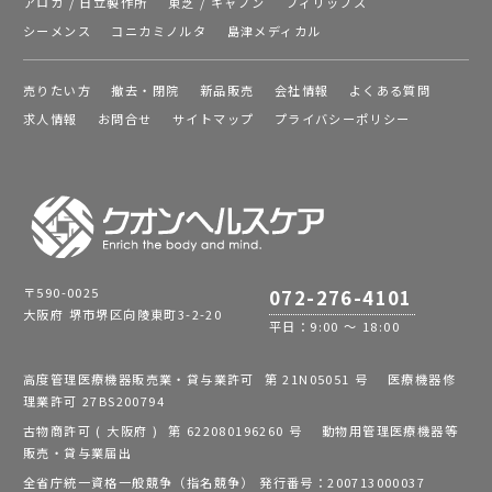
アロカ / 日立製作所
東芝 / キャノン
フィリップス
シーメンス
コニカミノルタ
島津メディカル
売りたい方
撤去・閉院
新品販売
会社情報
よくある質問
求人情報
お問合せ
サイトマップ
プライバシーポリシー
〒590-0025
072-276-4101
大阪府 堺市堺区向陵東町3-2-20
平日：9:00 ～ 18:00
高度管理医療機器販売業・貸与業許可 第 21N05051 号 医療機器修
理業許可 27BS200794
古物商許可 ( 大阪府 ) 第 622080196260 号 動物用管理医療機器等
販売・貸与業届出
全省庁統一資格一般競争（指名競争） 発行番号：200713000037