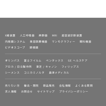
X線装置
人工呼吸器
麻酔器
MRI
超音波診断装置
内視鏡システム
美容医療機器
マンモグラフィー
眼科機器
ビデオスコープ
顕微鏡
オリンパス
富士フイルム
ペンタックス
GE ヘルスケア
アロカ / 日立製作所
東芝 / キャノン
フィリップス
シーメンス
コニカミノルタ
島津メディカル
売りたい方
撤去・閉院
新品販売
会社情報
よくある質問
求人情報
お問合せ
サイトマップ
プライバシーポリシー