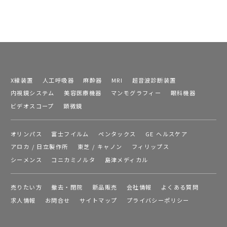
X線装置
人工呼吸器
麻酔器
MRI
超音波診断装置
内視鏡システム
美容医療機器
マンモグラフィー
眼科機器
ビデオスコープ
顕微鏡
オリンパス
富士フイルム
ペンタックス
GE ヘルスケア
アロカ / 日立製作所
東芝 / キャノン
フィリップス
シーメンス
コニカミノルタ
島津メディカル
売りたい方
撤去・閉院
新品販売
会社情報
よくある質問
求人情報
お問合せ
サイトマップ
プライバシーポリシー