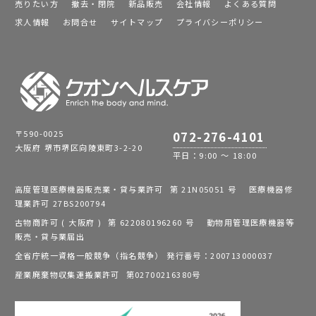
売りたい方
撤去・閉院
新品販売
会社情報
よくある質問
求人情報
お問合せ
サイトマップ
プライバシーポリシー
〒590-0025
072-276-4101
大阪府 堺市堺区向陵東町3-2-20
平日：9:00 ～ 18:00
高度管理医療機器販売業・貸与業許可 第 21N05051 号 医療機器修
理業許可 27BS200794
古物商許可 ( 大阪府 ) 第 622080196260 号 動物用管理医療機器等
販売・貸与業届出
全省庁統一資格一般競争（指名競争） 発行番号：200713000037
産業廃棄物収集運搬業許可 第02700216380号