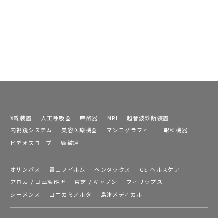
X線装置
人工呼吸器
麻酔器
MRI
超音波診断装置
内視鏡システム
美容医療機器
マンモグラフィー
眼科機器
ビデオスコープ
顕微鏡
オリンパス
富士フイルム
ペンタックス
GE ヘルスケア
アロカ / 日立製作所
東芝 / キャノン
フィリップス
シーメンス
コニカミノルタ
島津メディカル