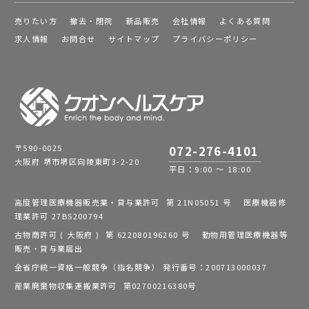
売りたい方
撤去・閉院
新品販売
会社情報
よくある質問
求人情報
お問合せ
サイトマップ
プライバシーポリシー
〒590-0025
072-276-4101
大阪府 堺市堺区向陵東町3-2-20
平日：9:00 ～ 18:00
高度管理医療機器販売業・貸与業許可 第 21N05051 号 医療機器修
理業許可 27BS200794
古物商許可 ( 大阪府 ) 第 622080196260 号 動物用管理医療機器等
販売・貸与業届出
全省庁統一資格一般競争（指名競争） 発行番号：200713000037
産業廃棄物収集運搬業許可 第02700216380号