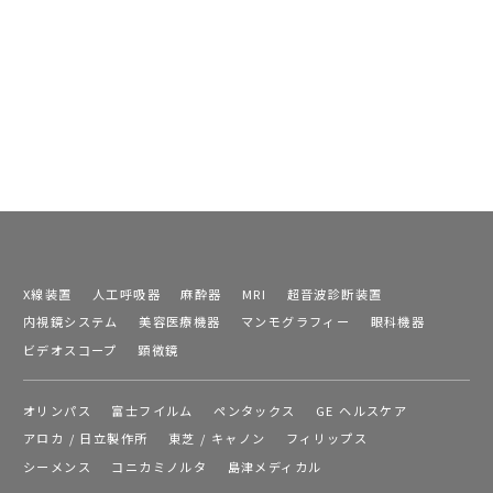
X線装置
人工呼吸器
麻酔器
MRI
超音波診断装置
内視鏡システム
美容医療機器
マンモグラフィー
眼科機器
ビデオスコープ
顕微鏡
オリンパス
富士フイルム
ペンタックス
GE ヘルスケア
アロカ / 日立製作所
東芝 / キャノン
フィリップス
シーメンス
コニカミノルタ
島津メディカル