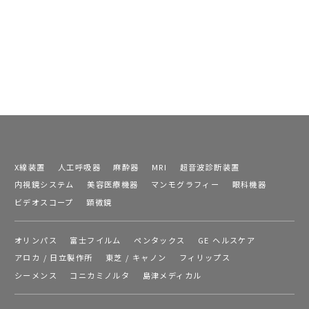
X線装置
人工呼吸器
麻酔器
MRI
超音波診断装置
内視鏡システム
美容医療機器
マンモグラフィー
眼科機器
ビデオスコープ
顕微鏡
オリンパス
富士フイルム
ペンタックス
GE ヘルスケア
アロカ / 日立製作所
東芝 / キャノン
フィリップス
シーメンス
コニカミノルタ
島津メディカル