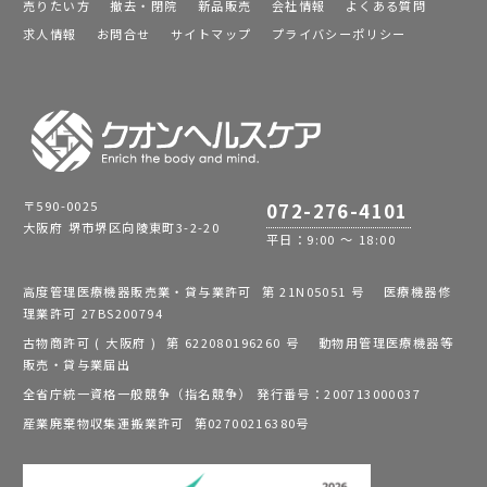
売りたい方
撤去・閉院
新品販売
会社情報
よくある質問
求人情報
お問合せ
サイトマップ
プライバシーポリシー
〒590-0025
072-276-4101
大阪府 堺市堺区向陵東町3-2-20
平日：9:00 ～ 18:00
高度管理医療機器販売業・貸与業許可 第 21N05051 号 医療機器修
理業許可 27BS200794
古物商許可 ( 大阪府 ) 第 622080196260 号 動物用管理医療機器等
販売・貸与業届出
全省庁統一資格一般競争（指名競争） 発行番号：200713000037
産業廃棄物収集運搬業許可 第02700216380号