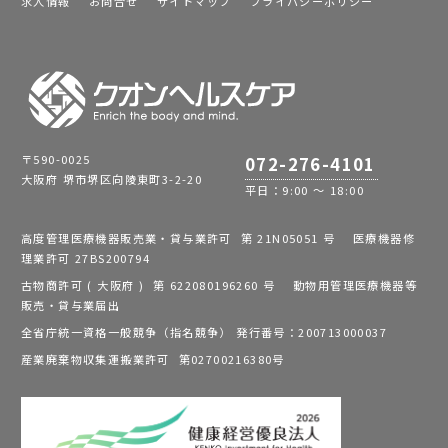
求人情報
お問合せ
サイトマップ
プライバシーポリシー
〒590-0025
072-276-4101
大阪府 堺市堺区向陵東町3-2-20
平日：9:00 ～ 18:00
高度管理医療機器販売業・貸与業許可 第 21N05051 号 医療機器修
理業許可 27BS200794
古物商許可 ( 大阪府 ) 第 622080196260 号 動物用管理医療機器等
販売・貸与業届出
全省庁統一資格一般競争（指名競争） 発行番号：200713000037
産業廃棄物収集運搬業許可 第02700216380号