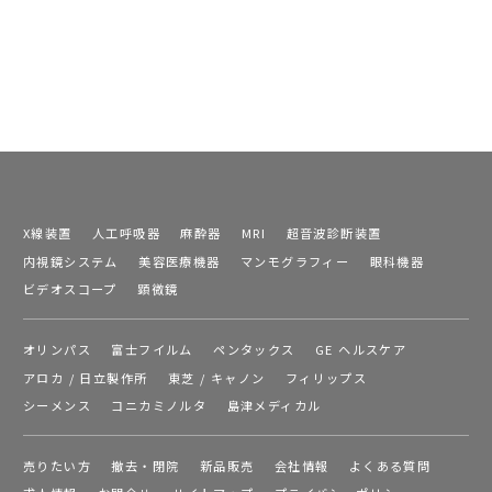
X線装置
人工呼吸器
麻酔器
MRI
超音波診断装置
内視鏡システム
美容医療機器
マンモグラフィー
眼科機器
ビデオスコープ
顕微鏡
オリンパス
富士フイルム
ペンタックス
GE ヘルスケア
アロカ / 日立製作所
東芝 / キャノン
フィリップス
シーメンス
コニカミノルタ
島津メディカル
売りたい方
撤去・閉院
新品販売
会社情報
よくある質問