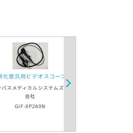
上部消化管汎用ビデオスコープ
上部消化管汎
リンパスメディカルシステムズ株式
オリンパスメディ
会社
GIF-H260
GIF-