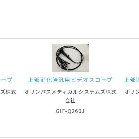
スコープ
上部消化管汎用ビデオスコープ(径
鼻対応)
テムズ株式
オリンパスメディカルシステムズ株式
オ
会社
GIF-XP260N