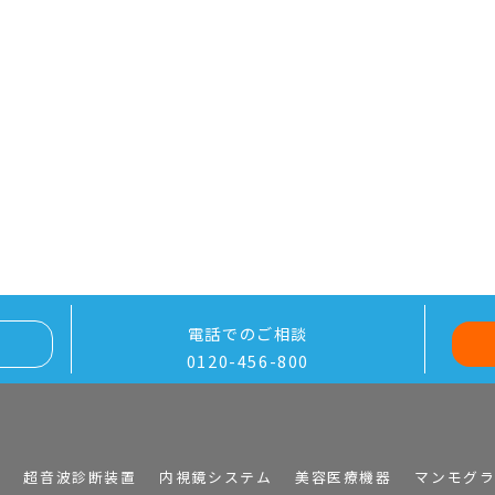
電話でのご相談
0120-456-800
I
超音波診断装置
内視鏡システム
美容医療機器
マンモグ