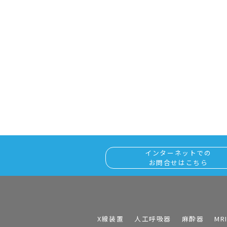
インターネットでの
お問合せはこちら
X線装置
人工呼吸器
麻酔器
MR