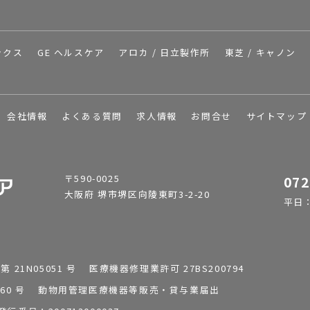
ックス
GE ヘルスケア
アロカ / 日立製作所
東芝 / キャノン
会社情報
よくある質問
求人情報
お問合せ
サイトマップ
〒590-0025
072
大阪府 堺市堺区向陵東町3-2-20
平日：9
1N05051 号 医療機器修理業許可 27BS200794
0196260 号 動物用管理医療機器等販売・貸与業届出