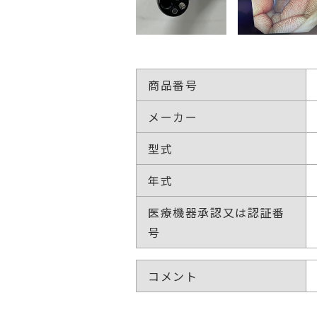
商品番号
メーカー
型式
年式
医療機器承認又は認証番
号
コメント