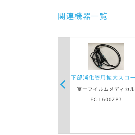
関連機器一覧
ビデオスコープ
下部消化管用拡大スコ
ディカルシステムズ株式
富士フイルムメディカ
会社
EC-L600ZP7
F-Q260AI