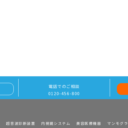
電話でのご相談
0120-456-800
I
超音波診断装置
内視鏡システム
美容医療機器
マンモグ