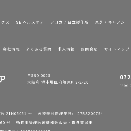
ックス
GE ヘルスケア
アロカ / 日立製作所
東芝 / キャノン
会社情報
よくある質問
求人情報
お問合せ
サイトマップ
〒590-0025
072
大阪府 堺市堺区向陵東町3-2-20
平日：9
1N05051 号 医療機器修理業許可 27BS200794
0196260 号 動物用管理医療機器等販売・貸与業届出