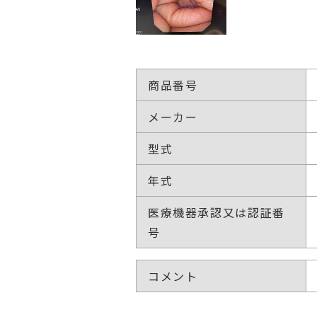
商品番号
メーカー
型式
年式
医療機器承認又は認証番
号
コメント