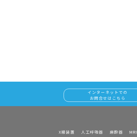
インターネットでの
お問合せはこちら
X線装置
人工呼吸器
麻酔器
MR