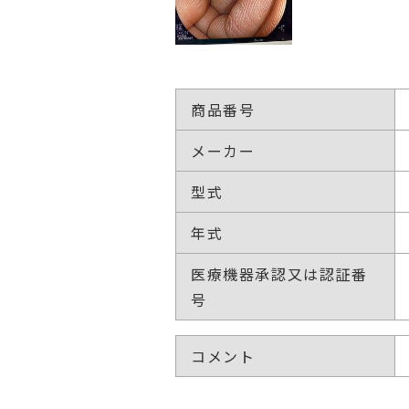
商品番号
メーカー
型式
年式
医療機器承認又は認証番
号
コメント