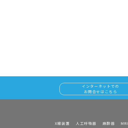
インターネットでの
お問合せはこちら
X線装置
人工呼吸器
麻酔器
MR