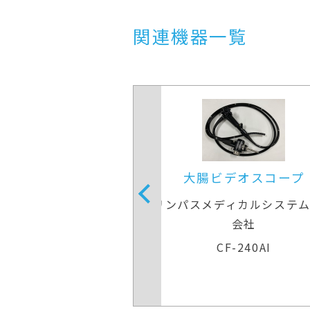
関連機器一覧
ビデオスコープ
大腸ビデオスコープ
ディカルシステムズ株式
オリンパスメディカルシステ
会社
会社
F-H290ZI
CF-240AI