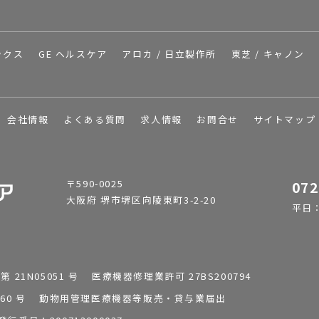
ックス
GE ヘルスケア
アロカ / 日立製作所
東芝 / キャノン
会社情報
よくある質問
求人情報
お問合せ
サイトマップ
〒590-0025
072
大阪府 堺市堺区向陵東町3-2-20
平日：9
1N05051 号 医療機器修理業許可 27BS200794
0196260 号 動物用管理医療機器等販売・貸与業届出