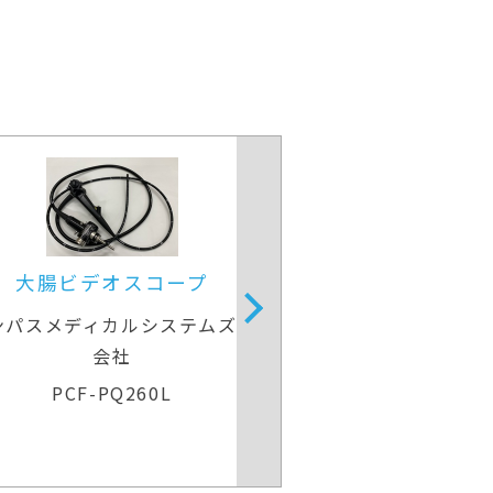
大腸ビデオスコープ
大腸ビデオ
ンパスメディカルシステムズ株式
オリンパスメディカ
会社
会社
PCF-PQ260L
CF-H26