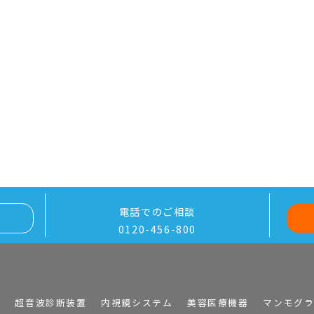
電話でのご相談
0120-456-800
I
超音波診断装置
内視鏡システム
美容医療機器
マンモグ