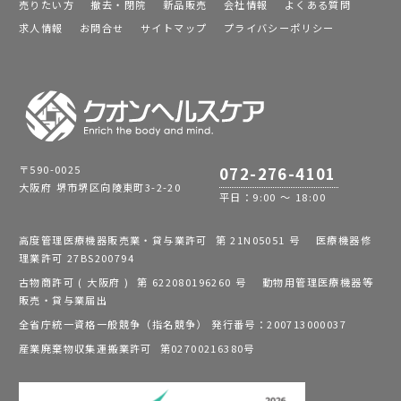
売りたい方
撤去・閉院
新品販売
会社情報
よくある質問
求人情報
お問合せ
サイトマップ
プライバシーポリシー
〒590-0025
072-276-4101
大阪府 堺市堺区向陵東町3-2-20
平日：9:00 ～ 18:00
高度管理医療機器販売業・貸与業許可 第 21N05051 号 医療機器修
理業許可 27BS200794
古物商許可 ( 大阪府 ) 第 622080196260 号 動物用管理医療機器等
販売・貸与業届出
全省庁統一資格一般競争（指名競争） 発行番号：200713000037
産業廃棄物収集運搬業許可 第02700216380号