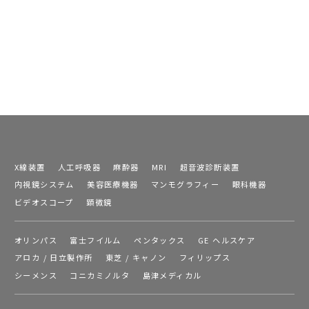
X線装置
人工呼吸器
麻酔器
MRI
超音波診断装置
内視鏡システム
美容医療機器
マンモグラフィー
眼科機器
ビデオスコープ
顕微鏡
オリンパス
富士フイルム
ペンタックス
GE ヘルスケア
アロカ / 日立製作所
東芝 / キャノン
フィリップス
シーメンス
コニカミノルタ
島津メディカル