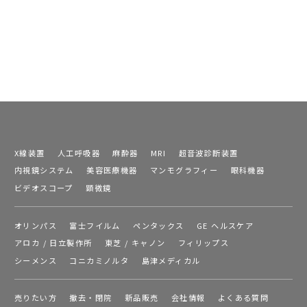
X線装置
人工呼吸器
麻酔器
MRI
超音波診断装置
内視鏡システム
美容医療機器
マンモグラフィー
眼科機器
ビデオスコープ
顕微鏡
オリンパス
富士フイルム
ペンタックス
GE ヘルスケア
アロカ / 日立製作所
東芝 / キャノン
フィリップス
シーメンス
コニカミノルタ
島津メディカル
売りたい方
撤去・閉院
新品販売
会社情報
よくある質問