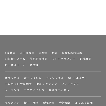
X線装置
人工呼吸器
麻酔器
MRI
超音波診断装置
内視鏡システム
美容医療機器
マンモグラフィー
眼科機器
ビデオスコープ
顕微鏡
オリンパス
富士フイルム
ペンタックス
GE ヘルスケア
アロカ / 日立製作所
東芝 / キャノン
フィリップス
シーメンス
コニカミノルタ
島津メディカル
売りたい方
撤去・閉院
新品販売
会社情報
よくある質問